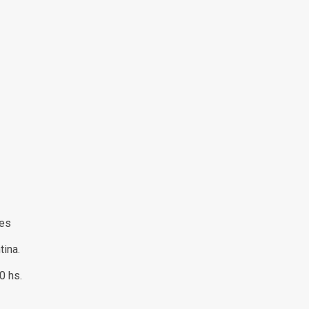
s
res
tina.
00 hs.