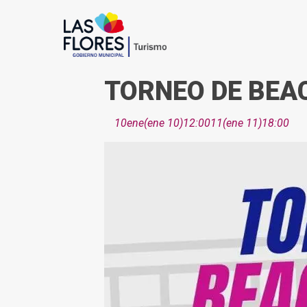
TORNEO DE BEA
10
ene
(ene 10)
12:00
11
(ene 11)
18:00