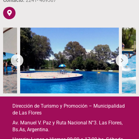
Contacto:
2241- 469307
Dirección de Turismo y Promoción – Municipalidad
de Las Flores
Av. Manuel V. Paz y Ruta Nacional N°3. Las Flores,
Bs.As, Argentina.