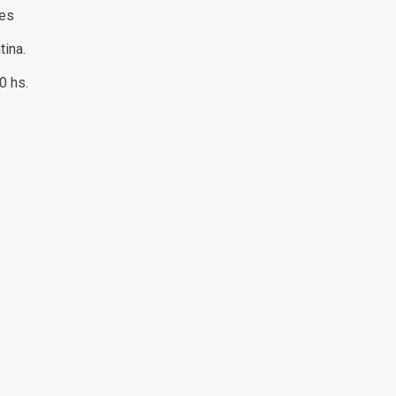
res
tina.
00 hs.