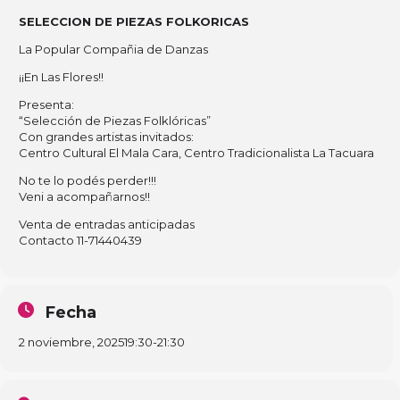
SELECCION DE PIEZAS
FOLKORICAS
La Popular Compañia de Danzas
¡¡En Las Flores!!
Presenta:
“Selección de Piezas Folklóricas”
Con grandes artistas invitados:
Centro Cultural El Mala Cara, Centro Tradicionalista La Tacuara
No te lo podés perder!!!
Veni a acompañarnos!!
Venta de entradas anticipadas
Contacto 11-71440439
Fecha
2 noviembre, 2025
19:30
-
21:30