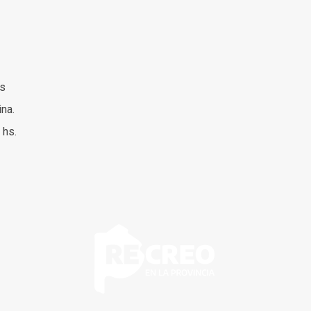
es
ina.
 hs.