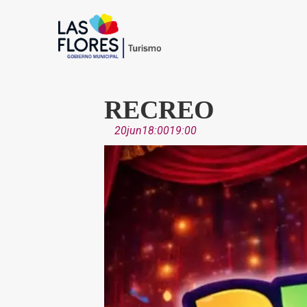
RECREO
20
jun
18:00
19:00