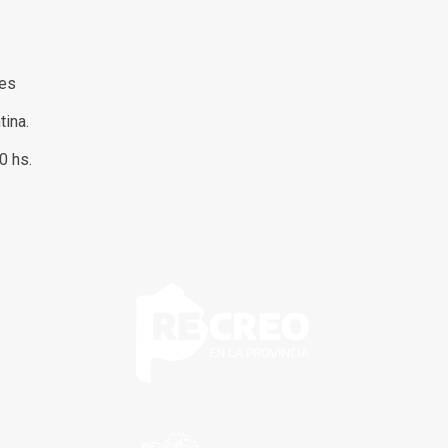
res
tina.
00 hs.