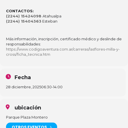
CONTACTOS:
(2244) 15424098
Atahualpa
(2244) 15404363
Esteban
Más información, inscripción, certificado médico y deslinde de
responsabilidades:
https://www.codigoaventura.com.ar/carreras/lasflores-milla-y-
cross/ficha_tecnica.htm
Fecha
28 diciembre, 2025
06:30
-
14:00
ubicación
Parque Plaza Montero
OTROS EVENTOS