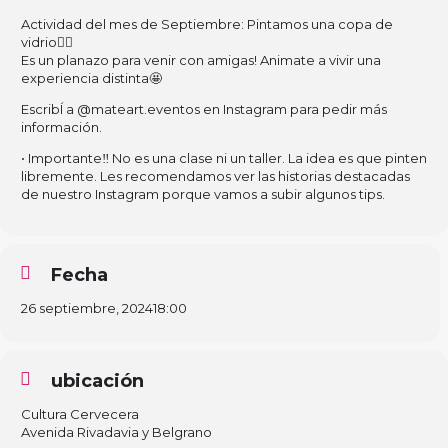
Actividad del mes de Septiembre: Pintamos una copa de
vidrio❤️‍🔥
Es un planazo para venir con amigas! Animate a vivir una
experiencia distinta🤩
EscribÍ a @mateart.eventos en Instagram para pedir más
información.
• Importante‼️ No es una clase ni un taller. La idea es que pinten
libremente. Les recomendamos ver las historias destacadas
de nuestro Instagram porque vamos a subir algunos tips.
Fecha
26 septiembre, 2024
18:00
ubicación
Cultura Cervecera
Avenida Rivadavia y Belgrano