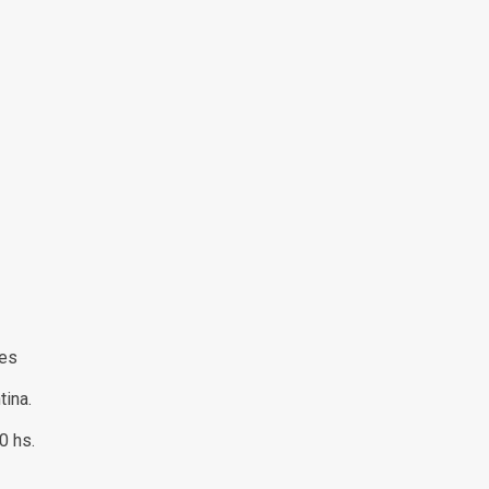
s
res
tina.
00 hs.