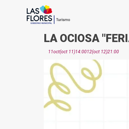
LA OCIOSA "FER
11
oct
(oct 11)
14:00
12
(oct 12)
21:00