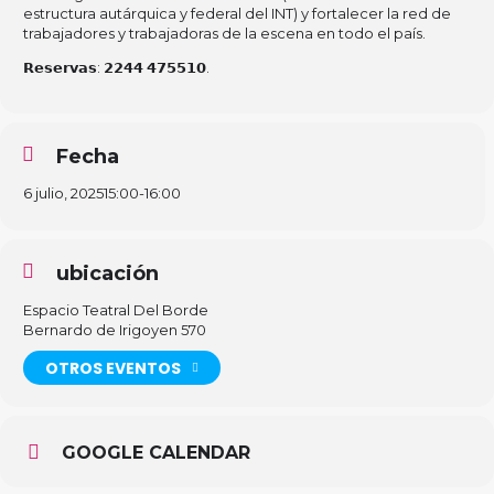
estructura autárquica y federal del INT) y fortalecer la red de
trabajadores y trabajadoras de la escena en todo el país.
𝗥𝗲𝘀𝗲𝗿𝘃𝗮𝘀: 𝟮𝟮𝟰𝟰 𝟰𝟳𝟱𝟱𝟭𝟬.
Fecha
6 julio, 2025
15:00
-
16:00
ubicación
Espacio Teatral Del Borde
Bernardo de Irigoyen 570
OTROS EVENTOS
GOOGLE CALENDAR