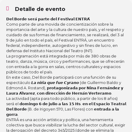
Detalle de evento
𝗗𝗲𝗹 𝗕𝗼𝗿𝗱𝗲 𝘀𝗲𝗿𝗮́ 𝗽𝗮𝗿𝘁𝗲 𝗱𝗲𝗹 𝗙𝗲𝘀𝘁𝗶𝘃𝗮𝗹 𝗘𝗡𝗧𝗥𝗔́
Como parte de una movida de concientización sobre la
importancia del arte y la cultura de nuestro país, y el respeto y
cuidado de sus formas de financiamiento, se realizará, del 3 al
9 de julio en todo el país, el Festival ENTRÁ, un encuentro
federal, independiente, autogestivo y sin fines de lucro, en
defensa del Instituto Nacional del Teatro (INT).
La programación está integrada por más de 380 obras de
teatro, danza, música, circo y performances, que se ofrecerán
con entrada a la gorra en salas, centros culturales y espacios
públicos de todo el país.
En este caso, Del Borde participará con una función de su
espectáculo 𝙇𝙖 𝙣𝙞𝙣̃𝙖 𝙦𝙪𝙚 𝙛𝙪𝙚 𝘾𝙮𝙧𝙖𝙣𝙤 (de Guillermo Baldo y
Edmond A. Rostand), 𝗽𝗿𝗼𝘁𝗮𝗴𝗼𝗻𝗶𝘇𝗮𝗱𝗮 𝗽𝗼𝗿 𝗡𝗶𝗻𝗮 𝗙𝗲𝗿𝗻𝗮́𝗻𝗱𝗲𝘇 𝘆
𝗟𝗮𝘂𝗿𝗮 𝗔́𝗹𝘃𝗮𝗿𝗲𝘇, 𝗰𝗼𝗻 𝗱𝗶𝗿𝗲𝗰𝗰𝗶𝗼́𝗻 𝗱𝗲 𝗛𝗲𝗿𝗻𝗮́𝗻 𝗩𝗲𝗿𝘁𝗲𝗿𝗮𝗺𝗼.
La actividad (apta para todo público, a partir de los 8 años)
será el 𝗱𝗼𝗺𝗶𝗻𝗴𝗼 𝟲 𝗱𝗲 𝗷𝘂𝗹𝗶𝗼 𝗮 𝗹𝗮𝘀 𝟭𝟱 𝗛𝘀. 𝗲𝗻 𝗲𝗹 𝗘𝘀𝗽𝗮𝗰𝗶𝗼 𝗧𝗲𝗮𝘁𝗿𝗮𝗹
𝗗𝗲𝗹 𝗕𝗼𝗿𝗱𝗲 (B. de Irigoyen 570, Las Flores) con 𝗲𝗻𝘁𝗿𝗮𝗱𝗮 𝗮 𝗹𝗮
𝗴𝗼𝗿𝗿𝗮.
ENTRÁ es una acción artística y política, una herramienta
colectiva que busca visibilizar la lucha del sector cultural, exigir
la derogación del decreto 345/2025 (donde se elimina la