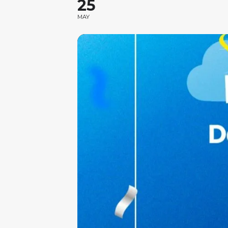
25
MAY