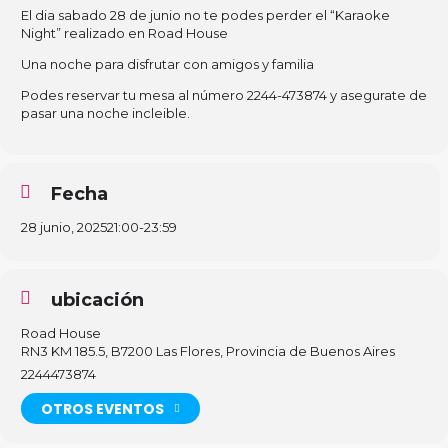
El dia sabado 28 de junio no te podes perder el “Karaoke
Night” realizado en Road House
Una noche para disfrutar con amigos y familia
Podes reservar tu mesa al número 2244-473874 y asegurate de
pasar una noche incleible.
Fecha
28 junio, 2025
21:00
-
23:59
ubicación
Road House
RN3 KM 185.5, B7200 Las Flores, Provincia de Buenos Aires
2244473874
OTROS EVENTOS