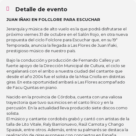
Detalle de evento
JUAN IÑAKI EN FOLCLORE PARA ESCUCHAR
Jerarquía y música de alto vuelo es la que podrá disfrutarse el
próximo viernes 31 de octubre en el Salón Rojo, en otra nueva
propuesta del ciclo Folclore para Escuchar que, en su 19ª
Temporada, anuncia la llegada a Las Flores de Juan Iñaki,
prestigioso músico de nuestro país.
Bajo la conducción y producción de Fernando Calles y un
fuerte apoyo de la Dirección Municipal de Cultura, el ciclo se
engalanará con el arribo a nuestra ciudad del cantante que
desde el año 2004 fue el solista de la Misa Criolla en distintas
giras. En esta oportunidad arribará a Las Flores acompañado
de Facu Quintas en piano.
Nacido en la provincia de Córdoba, cuenta con una valiosa
trayectoria que tuvo sus inicios en el canto lírico y en la
percusión. En la actualidad lleva producido siete discos como
solista.
El músico y cantante cordobés grabó y cantó con artistas de la
talla de Lito Vitale, Raly Barrionuevo, Raúl Carnota y Chango
Spasiuk, entre otros. Además, entre su palmarés se destaca la
realización de giras europeas con conciertos en España,