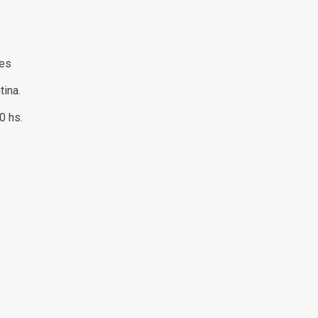
res
tina.
00 hs.