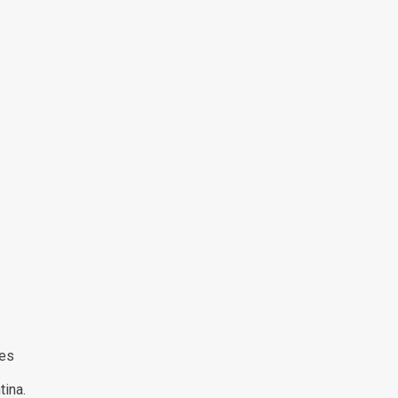
s
res
tina.