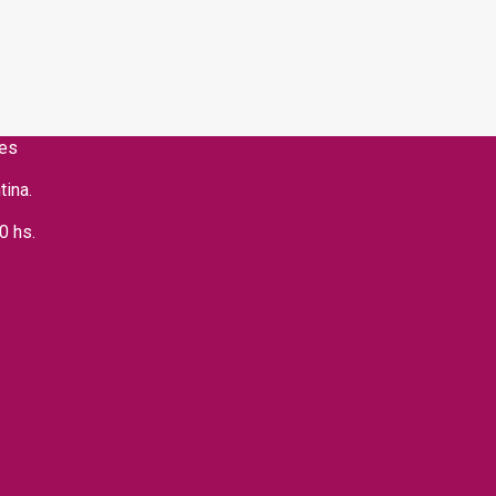
res
tina.
00 hs.