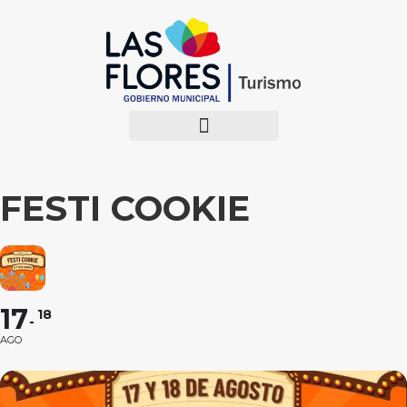
FESTI COOKIE
17
18
AGO