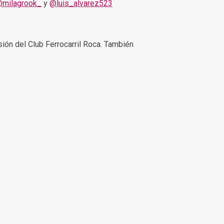
milagrook_
y
@luis_alvarez523
ión del Club Ferrocarril Roca. También