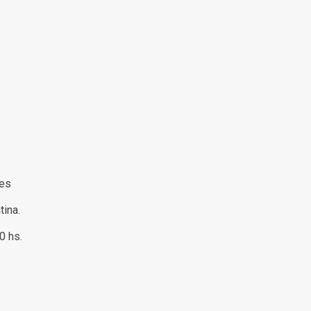
res
tina.
00 hs.