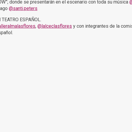
OW”; donde se presentarán en el escenario con toda su música
@
 mago
@santi.peters
el TEATRO ESPAÑOL.
lleralmalasflores
,
@lalceclasflores
y con integrantes de la comis
spañol.