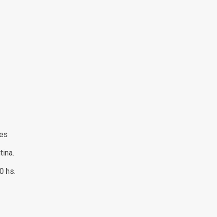
s
res
tina.
00 hs.