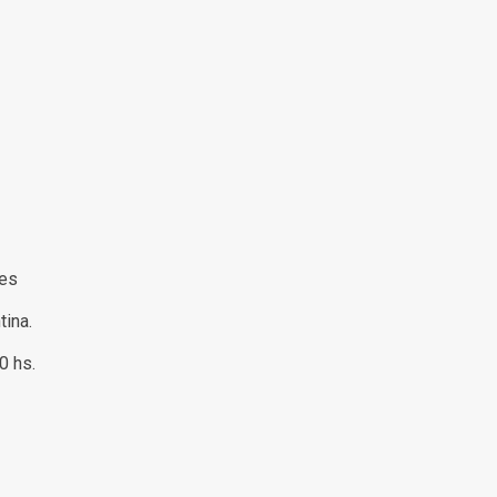
s
res
tina.
00 hs.