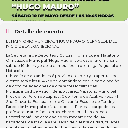
Detalle de evento
EL NATATORIO MUNICIPAL “HUGO MAURO” SERÁ SEDE DEL
INICIO DE LA LIGA REGIONAL
La Secretaría de Deportes y Cultura informa que el Natatorio
Climatizado Municipal “Hugo Mauro” será escenario mañana
sábado 10 de mayo de la primera fecha de la Liga Regional de
Natación.
El horario de ablande está previsto a las 9.30 y la apertura del
evento será a las 10.45 horas, contándose con la participación
de ocho delegaciones de diferentes localidades:
Municipalidad de Rauch, Benito Juárez, Natatorio Municipal
Presidente Perón de Laprida, Club Remo de Azul, Ferrocarril
Sud Olavarría, Estudiantes de Olavarría, Escualo de Tandil y
Dirección Municipal de Natatorio Las Flores, a cargo de los
profesores Katherine Hormaechea y Jonathan Grecco.
En total habrá una cantidad aproximadamente de 144
nadadores, de los cuales 40 serán de nuestra ciudad, quienes
disputarán pruebas de estilo libre y espalda, recorriendo los