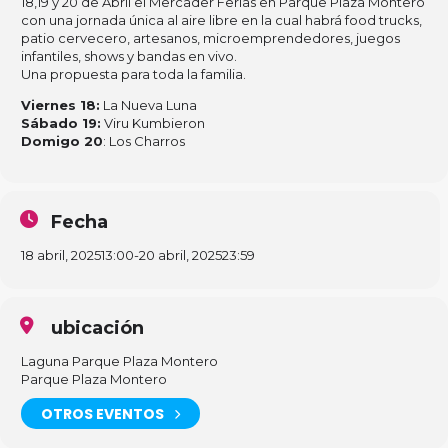
18,19 y 20 de Abril el Mercader Ferias en Parque Plaza Montero
con una jornada única al aire libre en la cual habrá food trucks,
patio cervecero, artesanos, microemprendedores, juegos
infantiles, shows y bandas en vivo.
Una propuesta para toda la familia.
Viernes 18:
La Nueva Luna
Sábado 19:
Viru Kumbieron
Domigo 20
: Los Charros
Fecha
18 abril, 2025
13:00
-
20 abril, 2025
23:59
ubicación
Laguna Parque Plaza Montero
Parque Plaza Montero
OTROS EVENTOS