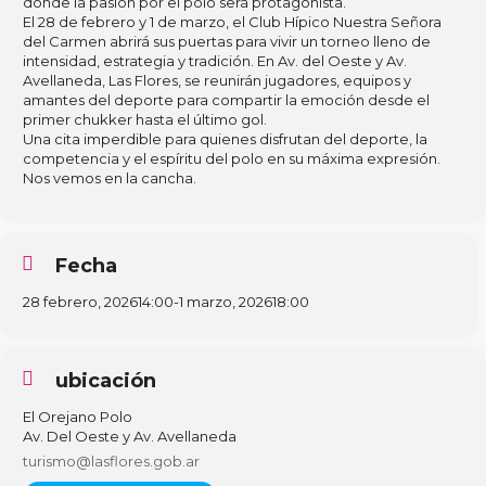
donde la pasión por el polo será protagonista.
El 28 de febrero y 1 de marzo, el Club Hípico Nuestra Señora
del Carmen abrirá sus puertas para vivir un torneo lleno de
intensidad, estrategia y tradición. En Av. del Oeste y Av.
Avellaneda, Las Flores, se reunirán jugadores, equipos y
amantes del deporte para compartir la emoción desde el
primer chukker hasta el último gol.
Una cita imperdible para quienes disfrutan del deporte, la
competencia y el espíritu del polo en su máxima expresión.
Nos vemos en la cancha.
Fecha
28 febrero, 2026
14:00
-
1 marzo, 2026
18:00
ubicación
El Orejano Polo
Av. Del Oeste y Av. Avellaneda
turismo@lasflores.gob.ar