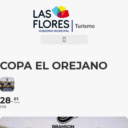
COPA EL OREJANO
28
01
MAR
FEB