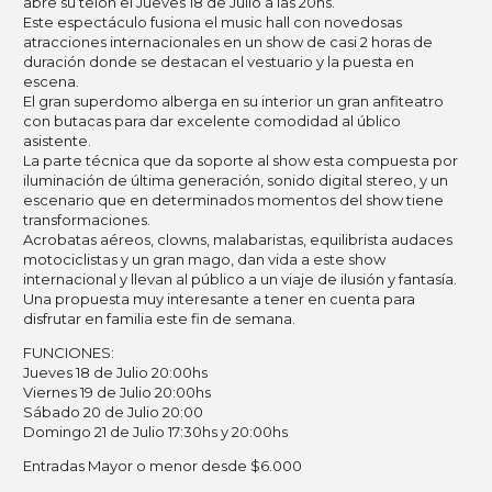
abre su telón el Jueves 18 de Julio a las 20hs.
Este espectáculo fusiona el music hall con novedosas
atracciones internacionales en un show de casi 2 horas de
duración donde se destacan el vestuario y la puesta en
escena.
El gran superdomo alberga en su interior un gran anfiteatro
con butacas para dar excelente comodidad al úblico
asistente.
La parte técnica que da soporte al show esta compuesta por
iluminación de última generación, sonido digital stereo, y un
escenario que en determinados momentos del show tiene
transformaciones.
Acrobatas aéreos, clowns, malabaristas, equilibrista audaces
motociclistas y un gran mago, dan vida a este show
internacional y llevan al público a un viaje de ilusión y fantasía.
Una propuesta muy interesante a tener en cuenta para
disfrutar en familia este fin de semana.
FUNCIONES:
Jueves 18 de Julio 20:00hs
Viernes 19 de Julio 20:00hs
Sábado 20 de Julio 20:00
Domingo 21 de Julio 17:30hs y 20:00hs
Entradas Mayor o menor desde $6.000