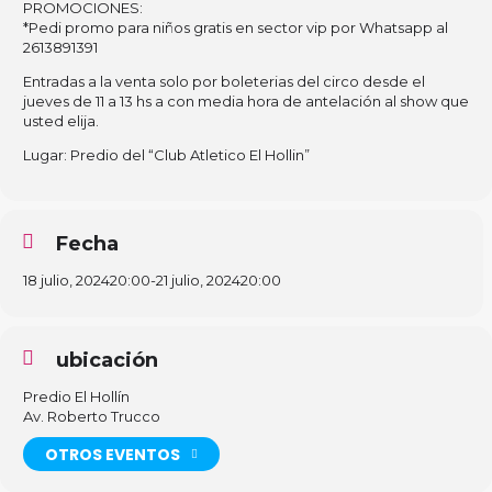
PROMOCIONES:
*Pedi promo para niños gratis en sector vip por Whatsapp al
2613891391
Entradas a la venta solo por boleterias del circo desde el
jueves de 11 a 13 hs a con media hora de antelación al show que
usted elija.
Lugar: Predio del “Club Atletico El Hollin”
Fecha
18 julio, 2024
20:00
-
21 julio, 2024
20:00
ubicación
Predio El Hollín
Av. Roberto Trucco
OTROS EVENTOS