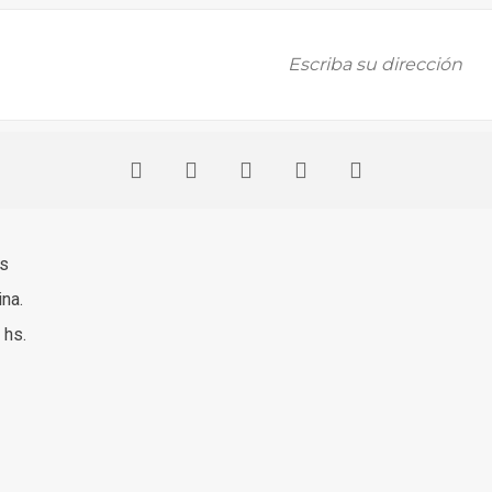
es
ina.
 hs.