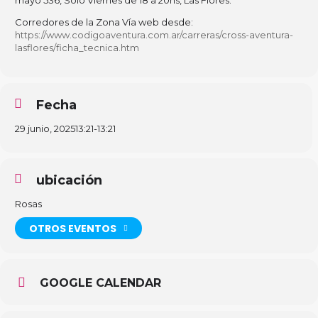
mayo 536, Solo Viernes de 18 a 20hs, Las Flores.
Corredores de la Zona Vía web desde:
https://www.codigoaventura.com.ar/carreras/cross-aventura-
lasflores/ficha_tecnica.htm
Fecha
29 junio, 2025
13:21
-
13:21
ubicación
Rosas
OTROS EVENTOS
GOOGLE CALENDAR