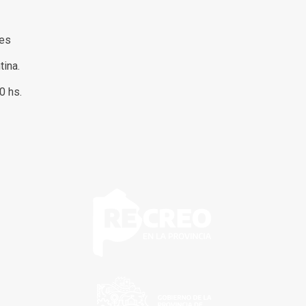
res
tina.
00 hs.