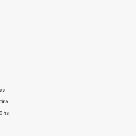
res
tina.
00 hs.