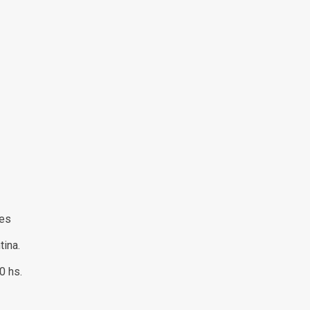
res
tina.
00 hs.