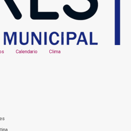
os
Calendario
Clima
res
tina.